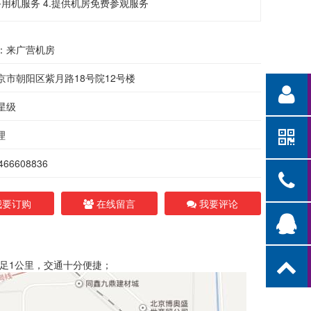
用机服务 4.提供机房免费参观服务
：来广营机房
京市朝阳区紫月路18号院12号楼
星级
理
66608836
要订购
在线留言
我要评论
足1公里，交通十分便捷；