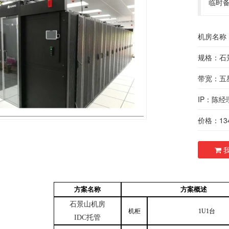
临时备
机房名称
规格：石
带宽：五
IP：陈经
价格：134
我
方案名称
方案概述
石景山机房
机柜
1
U
1台
IDC托管