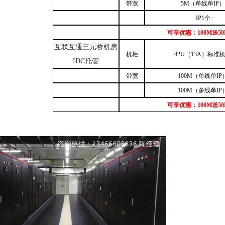
带宽
5
M（单线单IP）
IP1个
可享优惠：100M送5
互联互通三元桥
机房
机柜
42U（
1
3
A
）标准
IDC托管
带宽
100M（单线单IP
100M（多线单IP
可享优惠：100M送5