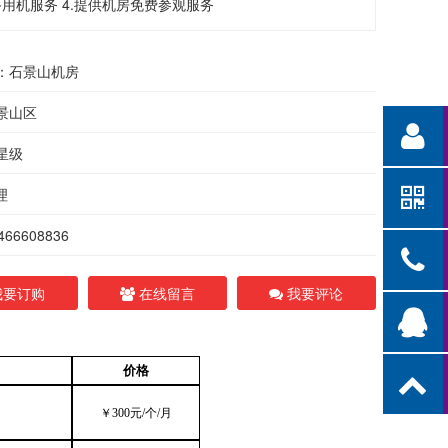
用机服务 4.提供机房免费参观服务
：石景山机房
景山区
星级
理
66608836
要订购
在线留言
我要评论
价格
￥
300
元
/
个/月