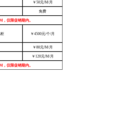
￥
5
0元
/M/
月
免费
0M，仅限促销期内。
机柜
￥4500元
/
个/月
）
￥80元
/M/
月
）
￥120元
/M/
月
0M，仅限促销期内。